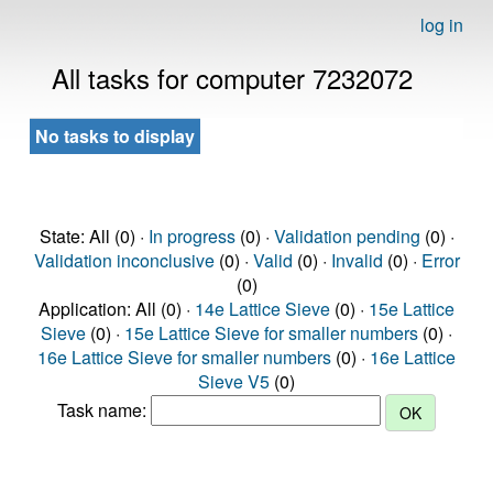
log in
All tasks for computer 7232072
No tasks to display
State: All (0) ·
In progress
(0) ·
Validation pending
(0) ·
Validation inconclusive
(0) ·
Valid
(0) ·
Invalid
(0) ·
Error
(0)
Application: All (0) ·
14e Lattice Sieve
(0) ·
15e Lattice
Sieve
(0) ·
15e Lattice Sieve for smaller numbers
(0) ·
16e Lattice Sieve for smaller numbers
(0) ·
16e Lattice
Sieve V5
(0)
Task name: