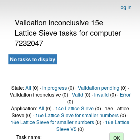
log in
Validation inconclusive 15e
Lattice Sieve tasks for computer
7232047
No tasks to display
State:
All
(0) ·
In progress
(0) ·
Validation pending
(0) ·
Validation inconclusive (0) ·
Valid
(0) ·
Invalid
(0) ·
Error
(0)
Application:
All
(0) ·
14e Lattice Sieve
(0) · 15e Lattice
Sieve (0) ·
15e Lattice Sieve for smaller numbers
(0) ·
16e Lattice Sieve for smaller numbers
(0) ·
16e Lattice
Sieve V5
(0)
Task name: