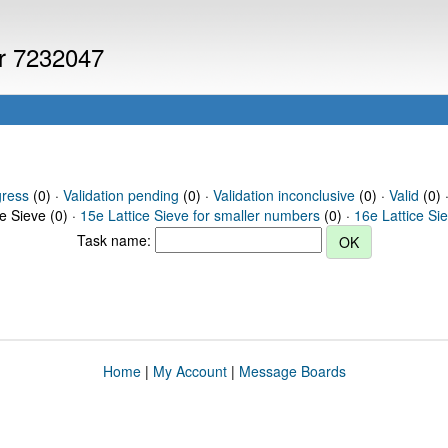
er 7232047
gress
(0) ·
Validation pending
(0) ·
Validation inconclusive
(0) ·
Valid
(0) 
ce Sieve (0) ·
15e Lattice Sieve for smaller numbers
(0) ·
16e Lattice Si
Task name:
Home
|
My Account
|
Message Boards