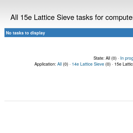
All 15e Lattice Sieve tasks for comput
No tasks to display
State: All (0) ·
In pro
Application:
All
(0) ·
14e Lattice Sieve
(0) · 15e Latti