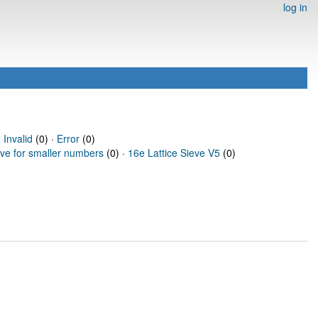
log in
·
Invalid
(0) ·
Error
(0)
eve for smaller numbers
(0) ·
16e Lattice Sieve V5
(0)