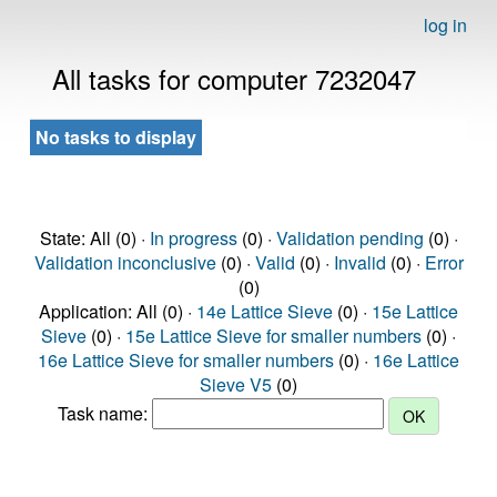
log in
All tasks for computer 7232047
No tasks to display
State: All (0) ·
In progress
(0) ·
Validation pending
(0) ·
Validation inconclusive
(0) ·
Valid
(0) ·
Invalid
(0) ·
Error
(0)
Application: All (0) ·
14e Lattice Sieve
(0) ·
15e Lattice
Sieve
(0) ·
15e Lattice Sieve for smaller numbers
(0) ·
16e Lattice Sieve for smaller numbers
(0) ·
16e Lattice
Sieve V5
(0)
Task name: