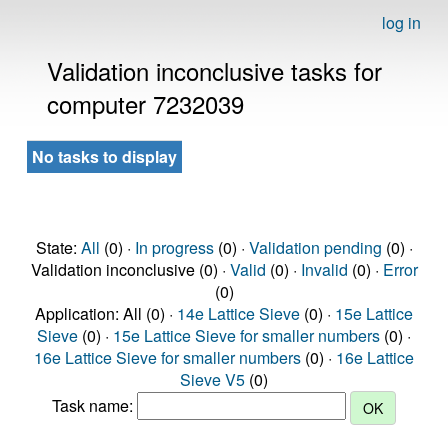
log in
Validation inconclusive tasks for
computer 7232039
No tasks to display
State:
All
(0) ·
In progress
(0) ·
Validation pending
(0) ·
Validation inconclusive (0) ·
Valid
(0) ·
Invalid
(0) ·
Error
(0)
Application: All (0) ·
14e Lattice Sieve
(0) ·
15e Lattice
Sieve
(0) ·
15e Lattice Sieve for smaller numbers
(0) ·
16e Lattice Sieve for smaller numbers
(0) ·
16e Lattice
Sieve V5
(0)
Task name: