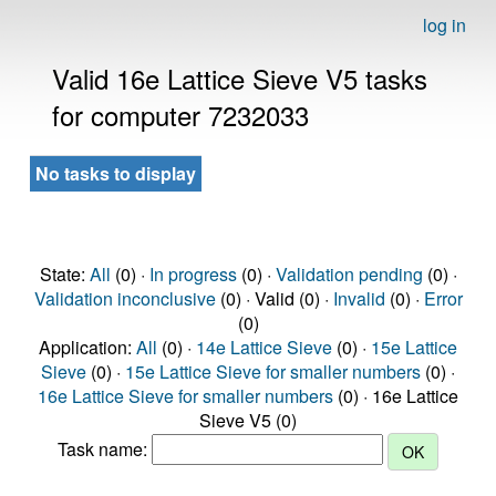
log in
Valid 16e Lattice Sieve V5 tasks
for computer 7232033
No tasks to display
State:
All
(0) ·
In progress
(0) ·
Validation pending
(0) ·
Validation inconclusive
(0) · Valid (0) ·
Invalid
(0) ·
Error
(0)
Application:
All
(0) ·
14e Lattice Sieve
(0) ·
15e Lattice
Sieve
(0) ·
15e Lattice Sieve for smaller numbers
(0) ·
16e Lattice Sieve for smaller numbers
(0) · 16e Lattice
Sieve V5 (0)
Task name: