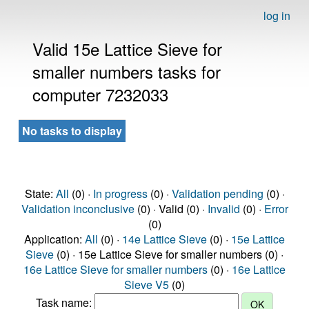
log in
Valid 15e Lattice Sieve for
smaller numbers tasks for
computer 7232033
No tasks to display
State:
All
(0) ·
In progress
(0) ·
Validation pending
(0) ·
Validation inconclusive
(0) · Valid (0) ·
Invalid
(0) ·
Error
(0)
Application:
All
(0) ·
14e Lattice Sieve
(0) ·
15e Lattice
Sieve
(0) · 15e Lattice Sieve for smaller numbers (0) ·
16e Lattice Sieve for smaller numbers
(0) ·
16e Lattice
Sieve V5
(0)
Task name: