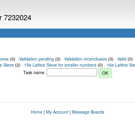
er 7232024
gress
(0) ·
Validation pending
(0) ·
Validation inconclusive
(0) ·
Valid
(0) 
ce Sieve
(2) ·
15e Lattice Sieve for smaller numbers
(0) ·
16e Lattice Si
Task name:
Home
|
My Account
|
Message Boards