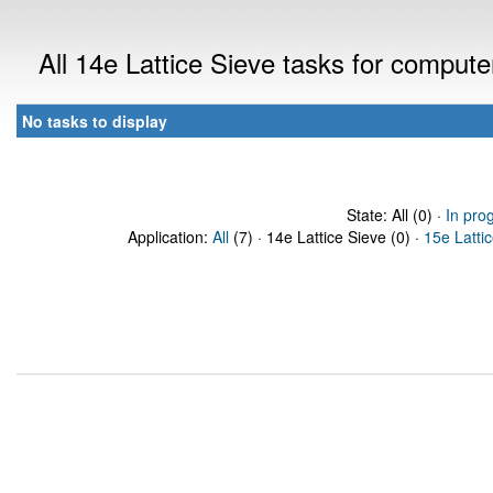
All 14e Lattice Sieve tasks for comput
No tasks to display
State: All (0) ·
In pro
Application:
All
(7) · 14e Lattice Sieve (0) ·
15e Latti