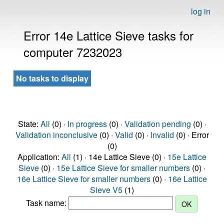
log in
Error 14e Lattice Sieve tasks for
computer 7232023
No tasks to display
State:
All
(0) ·
In progress
(0) ·
Validation pending
(0) ·
Validation inconclusive
(0) ·
Valid
(0) ·
Invalid
(0) · Error
(0)
Application:
All
(1) · 14e Lattice Sieve (0) ·
15e Lattice
Sieve
(0) ·
15e Lattice Sieve for smaller numbers
(0) ·
16e Lattice Sieve for smaller numbers
(0) ·
16e Lattice
Sieve V5
(1)
Task name: