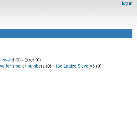
log in
·
Invalid
(0) · Error (0)
eve for smaller numbers
(0) ·
16e Lattice Sieve V5
(0)