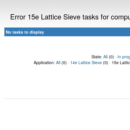
Error 15e Lattice Sieve tasks for com
No tasks to display
State:
All
(0) ·
In pro
Application:
All
(0) ·
14e Lattice Sieve
(0) · 15e Latti