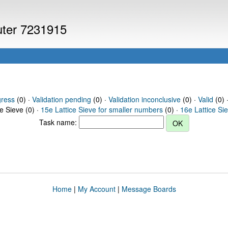
puter 7231915
gress
(0) ·
Validation pending
(0) ·
Validation inconclusive
(0) ·
Valid
(0) 
ce Sieve (0) ·
15e Lattice Sieve for smaller numbers
(0) ·
16e Lattice Si
Task name:
Home
|
My Account
|
Message Boards