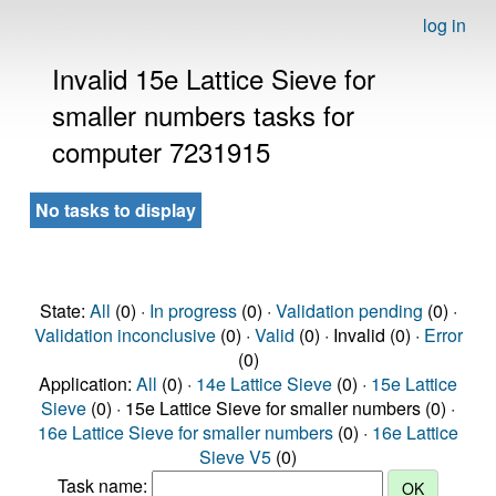
log in
Invalid 15e Lattice Sieve for
smaller numbers tasks for
computer 7231915
No tasks to display
State:
All
(0) ·
In progress
(0) ·
Validation pending
(0) ·
Validation inconclusive
(0) ·
Valid
(0) · Invalid (0) ·
Error
(0)
Application:
All
(0) ·
14e Lattice Sieve
(0) ·
15e Lattice
Sieve
(0) · 15e Lattice Sieve for smaller numbers (0) ·
16e Lattice Sieve for smaller numbers
(0) ·
16e Lattice
Sieve V5
(0)
Task name: