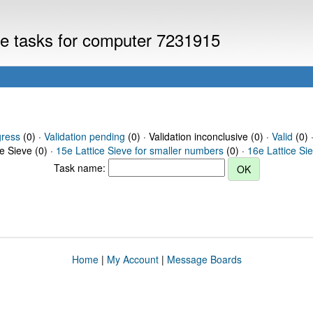
eve tasks for computer 7231915
gress
(0) ·
Validation pending
(0) · Validation inconclusive (0) ·
Valid
(0) 
ce Sieve (0) ·
15e Lattice Sieve for smaller numbers
(0) ·
16e Lattice Si
Task name:
Home
|
My Account
|
Message Boards