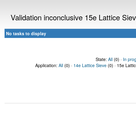
Validation inconclusive 15e Lattice Si
No tasks to display
State:
All
(0) ·
In pro
Application:
All
(0) ·
14e Lattice Sieve
(0) · 15e Latti