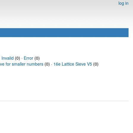
log in
·
Invalid
(0) ·
Error
(0)
eve for smaller numbers
(0) ·
16e Lattice Sieve V5
(0)