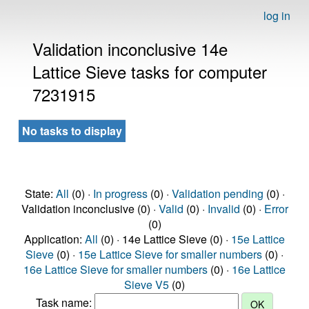
log in
Validation inconclusive 14e
Lattice Sieve tasks for computer
7231915
No tasks to display
State:
All
(0) ·
In progress
(0) ·
Validation pending
(0) ·
Validation inconclusive (0) ·
Valid
(0) ·
Invalid
(0) ·
Error
(0)
Application:
All
(0) · 14e Lattice Sieve (0) ·
15e Lattice
Sieve
(0) ·
15e Lattice Sieve for smaller numbers
(0) ·
16e Lattice Sieve for smaller numbers
(0) ·
16e Lattice
Sieve V5
(0)
Task name: