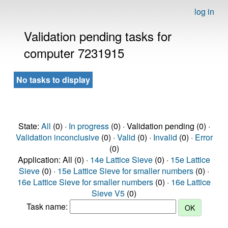
log in
Validation pending tasks for
computer 7231915
No tasks to display
State:
All
(0) ·
In progress
(0) · Validation pending (0) ·
Validation inconclusive
(0) ·
Valid
(0) ·
Invalid
(0) ·
Error
(0)
Application: All (0) ·
14e Lattice Sieve
(0) ·
15e Lattice
Sieve
(0) ·
15e Lattice Sieve for smaller numbers
(0) ·
16e Lattice Sieve for smaller numbers
(0) ·
16e Lattice
Sieve V5
(0)
Task name: