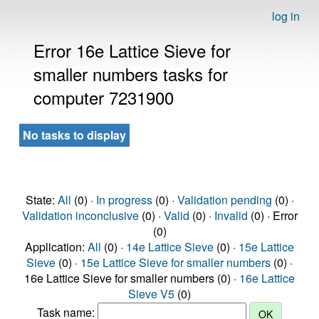
log in
Error 16e Lattice Sieve for
smaller numbers tasks for
computer 7231900
No tasks to display
State:
All
(0) ·
In progress
(0) ·
Validation pending
(0) ·
Validation inconclusive
(0) ·
Valid
(0) ·
Invalid
(0) · Error
(0)
Application:
All
(0) ·
14e Lattice Sieve
(0) ·
15e Lattice
Sieve
(0) ·
15e Lattice Sieve for smaller numbers
(0) ·
16e Lattice Sieve for smaller numbers (0) ·
16e Lattice
Sieve V5
(0)
Task name: