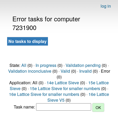
log in
Error tasks for computer
7231900
No tasks to display
State:
All
(0) ·
In progress
(0) ·
Validation pending
(0) ·
Validation inconclusive
(0) ·
Valid
(0) ·
Invalid
(0) · Error
(0)
Application: All (0) ·
14e Lattice Sieve
(0) ·
15e Lattice
Sieve
(0) ·
15e Lattice Sieve for smaller numbers
(0) ·
16e Lattice Sieve for smaller numbers
(0) ·
16e Lattice
Sieve V5
(0)
Task name: