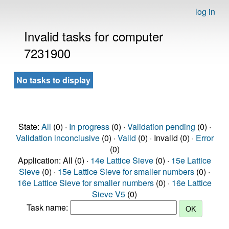
log in
Invalid tasks for computer
7231900
No tasks to display
State:
All
(0) ·
In progress
(0) ·
Validation pending
(0) ·
Validation inconclusive
(0) ·
Valid
(0) · Invalid (0) ·
Error
(0)
Application: All (0) ·
14e Lattice Sieve
(0) ·
15e Lattice
Sieve
(0) ·
15e Lattice Sieve for smaller numbers
(0) ·
16e Lattice Sieve for smaller numbers
(0) ·
16e Lattice
Sieve V5
(0)
Task name: