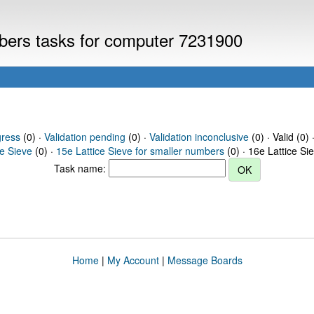
mbers tasks for computer 7231900
gress
(0) ·
Validation pending
(0) ·
Validation inconclusive
(0) · Valid (0) 
ce Sieve
(0) ·
15e Lattice Sieve for smaller numbers
(0) · 16e Lattice Si
Task name:
Home
|
My Account
|
Message Boards