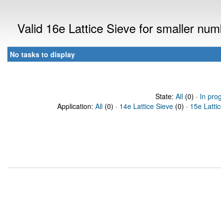
Valid 16e Lattice Sieve for smaller nu
No tasks to display
State:
All
(0) ·
In pro
Application:
All
(0) ·
14e Lattice Sieve
(0) ·
15e Latti