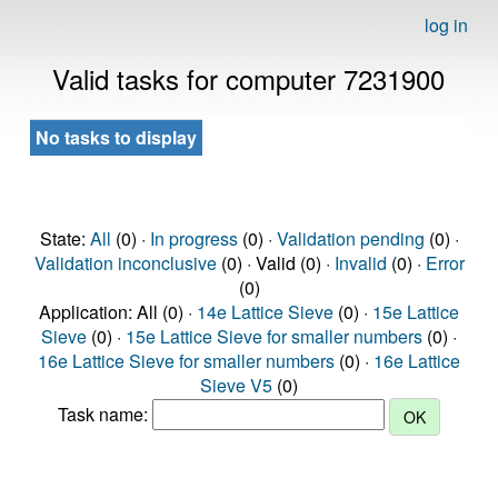
log in
Valid tasks for computer 7231900
No tasks to display
State:
All
(0) ·
In progress
(0) ·
Validation pending
(0) ·
Validation inconclusive
(0) · Valid (0) ·
Invalid
(0) ·
Error
(0)
Application: All (0) ·
14e Lattice Sieve
(0) ·
15e Lattice
Sieve
(0) ·
15e Lattice Sieve for smaller numbers
(0) ·
16e Lattice Sieve for smaller numbers
(0) ·
16e Lattice
Sieve V5
(0)
Task name: