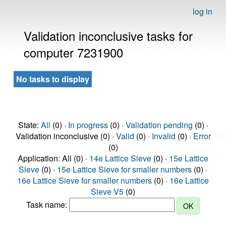
log in
Validation inconclusive tasks for
computer 7231900
No tasks to display
State:
All
(0) ·
In progress
(0) ·
Validation pending
(0) ·
Validation inconclusive (0) ·
Valid
(0) ·
Invalid
(0) ·
Error
(0)
Application: All (0) ·
14e Lattice Sieve
(0) ·
15e Lattice
Sieve
(0) ·
15e Lattice Sieve for smaller numbers
(0) ·
16e Lattice Sieve for smaller numbers
(0) ·
16e Lattice
Sieve V5
(0)
Task name: