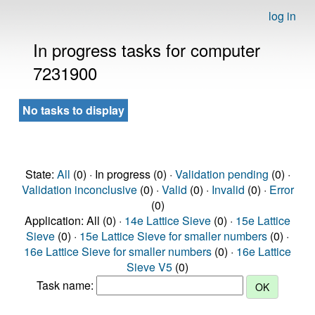
log in
In progress tasks for computer
7231900
No tasks to display
State:
All
(0) · In progress (0) ·
Validation pending
(0) ·
Validation inconclusive
(0) ·
Valid
(0) ·
Invalid
(0) ·
Error
(0)
Application: All (0) ·
14e Lattice Sieve
(0) ·
15e Lattice
Sieve
(0) ·
15e Lattice Sieve for smaller numbers
(0) ·
16e Lattice Sieve for smaller numbers
(0) ·
16e Lattice
Sieve V5
(0)
Task name: