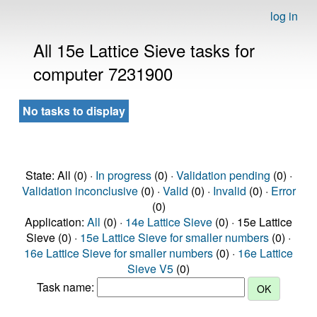
log in
All 15e Lattice Sieve tasks for
computer 7231900
No tasks to display
State: All (0) ·
In progress
(0) ·
Validation pending
(0) ·
Validation inconclusive
(0) ·
Valid
(0) ·
Invalid
(0) ·
Error
(0)
Application:
All
(0) ·
14e Lattice Sieve
(0) · 15e Lattice
Sieve (0) ·
15e Lattice Sieve for smaller numbers
(0) ·
16e Lattice Sieve for smaller numbers
(0) ·
16e Lattice
Sieve V5
(0)
Task name: