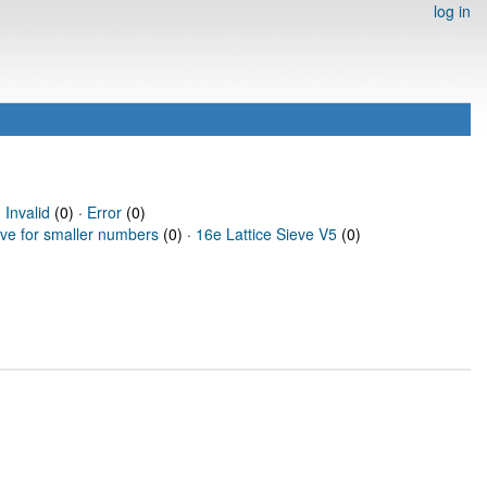
log in
·
Invalid
(0) ·
Error
(0)
eve for smaller numbers
(0) ·
16e Lattice Sieve V5
(0)