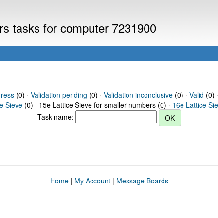
ers tasks for computer 7231900
gress
(0) ·
Validation pending
(0) ·
Validation inconclusive
(0) ·
Valid
(0) 
ce Sieve
(0) · 15e Lattice Sieve for smaller numbers (0) ·
16e Lattice Si
Task name:
Home
|
My Account
|
Message Boards