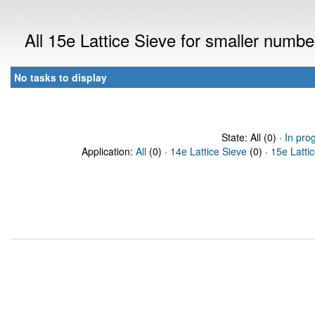
All 15e Lattice Sieve for smaller numb
No tasks to display
State: All (0) ·
In pro
Application:
All
(0) ·
14e Lattice Sieve
(0) ·
15e Latti