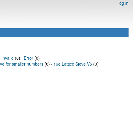
log in
·
Invalid
(0) ·
Error
(0)
eve for smaller numbers
(0) ·
16e Lattice Sieve V5
(0)