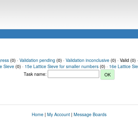
gress
(0) ·
Validation pending
(0) ·
Validation inconclusive
(0) · Valid (0) 
ce Sieve
(0) ·
15e Lattice Sieve for smaller numbers
(0) ·
16e Lattice Si
Task name:
Home
|
My Account
|
Message Boards