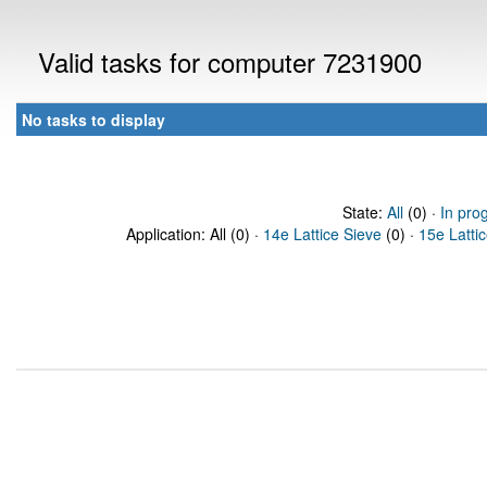
Valid tasks for computer 7231900
No tasks to display
State:
All
(0) ·
In pro
Application: All (0) ·
14e Lattice Sieve
(0) ·
15e Latti