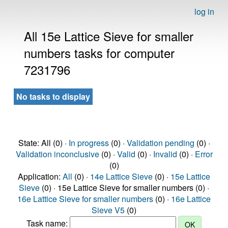
log in
All 15e Lattice Sieve for smaller
numbers tasks for computer
7231796
No tasks to display
State: All (0) ·
In progress
(0) ·
Validation pending
(0) ·
Validation inconclusive
(0) ·
Valid
(0) ·
Invalid
(0) ·
Error
(0)
Application:
All
(0) ·
14e Lattice Sieve
(0) ·
15e Lattice
Sieve
(0) · 15e Lattice Sieve for smaller numbers (0) ·
16e Lattice Sieve for smaller numbers
(0) ·
16e Lattice
Sieve V5
(0)
Task name: