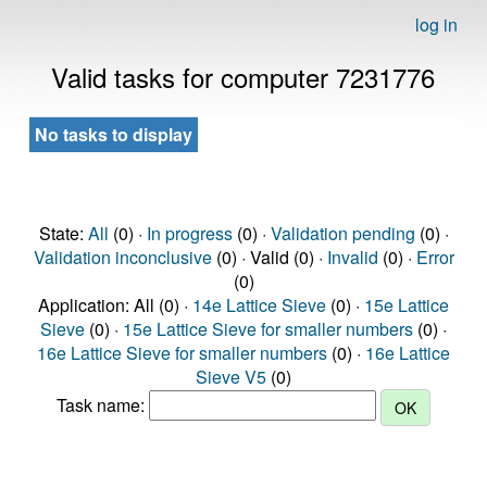
log in
Valid tasks for computer 7231776
No tasks to display
State:
All
(0) ·
In progress
(0) ·
Validation pending
(0) ·
Validation inconclusive
(0) · Valid (0) ·
Invalid
(0) ·
Error
(0)
Application: All (0) ·
14e Lattice Sieve
(0) ·
15e Lattice
Sieve
(0) ·
15e Lattice Sieve for smaller numbers
(0) ·
16e Lattice Sieve for smaller numbers
(0) ·
16e Lattice
Sieve V5
(0)
Task name: