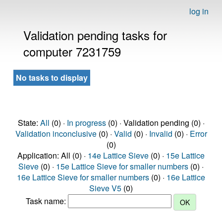
log in
Validation pending tasks for
computer 7231759
No tasks to display
State:
All
(0) ·
In progress
(0) · Validation pending (0) ·
Validation inconclusive
(0) ·
Valid
(0) ·
Invalid
(0) ·
Error
(0)
Application: All (0) ·
14e Lattice Sieve
(0) ·
15e Lattice
Sieve
(0) ·
15e Lattice Sieve for smaller numbers
(0) ·
16e Lattice Sieve for smaller numbers
(0) ·
16e Lattice
Sieve V5
(0)
Task name: