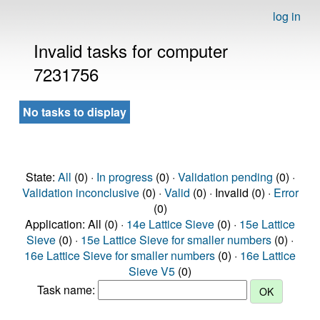
log in
Invalid tasks for computer
7231756
No tasks to display
State:
All
(0) ·
In progress
(0) ·
Validation pending
(0) ·
Validation inconclusive
(0) ·
Valid
(0) · Invalid (0) ·
Error
(0)
Application: All (0) ·
14e Lattice Sieve
(0) ·
15e Lattice
Sieve
(0) ·
15e Lattice Sieve for smaller numbers
(0) ·
16e Lattice Sieve for smaller numbers
(0) ·
16e Lattice
Sieve V5
(0)
Task name: