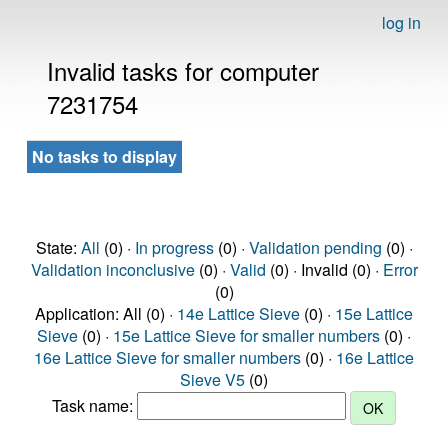
log in
Invalid tasks for computer
7231754
No tasks to display
State:
All
(0) ·
In progress
(0) ·
Validation pending
(0) ·
Validation inconclusive
(0) ·
Valid
(0) · Invalid (0) ·
Error
(0)
Application: All (0) ·
14e Lattice Sieve
(0) ·
15e Lattice
Sieve
(0) ·
15e Lattice Sieve for smaller numbers
(0) ·
16e Lattice Sieve for smaller numbers
(0) ·
16e Lattice
Sieve V5
(0)
Task name: