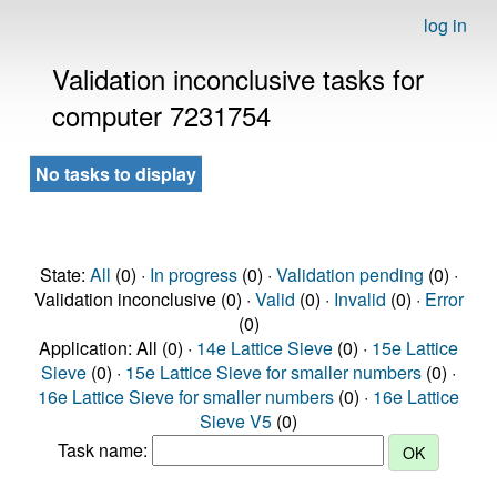
log in
Validation inconclusive tasks for
computer 7231754
No tasks to display
State:
All
(0) ·
In progress
(0) ·
Validation pending
(0) ·
Validation inconclusive (0) ·
Valid
(0) ·
Invalid
(0) ·
Error
(0)
Application: All (0) ·
14e Lattice Sieve
(0) ·
15e Lattice
Sieve
(0) ·
15e Lattice Sieve for smaller numbers
(0) ·
16e Lattice Sieve for smaller numbers
(0) ·
16e Lattice
Sieve V5
(0)
Task name: