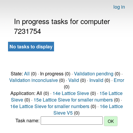
log in
In progress tasks for computer
7231754
No tasks to display
State:
All
(0) · In progress (0) ·
Validation pending
(0) ·
Validation inconclusive
(0) ·
Valid
(0) ·
Invalid
(0) ·
Error
(0)
Application: All (0) ·
14e Lattice Sieve
(0) ·
15e Lattice
Sieve
(0) ·
15e Lattice Sieve for smaller numbers
(0) ·
16e Lattice Sieve for smaller numbers
(0) ·
16e Lattice
Sieve V5
(0)
Task name: