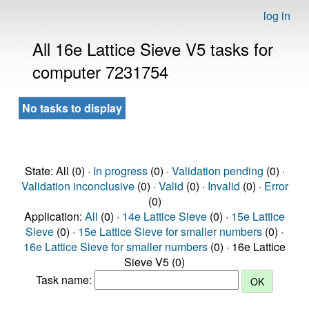
log in
All 16e Lattice Sieve V5 tasks for
computer 7231754
No tasks to display
State: All (0) ·
In progress
(0) ·
Validation pending
(0) ·
Validation inconclusive
(0) ·
Valid
(0) ·
Invalid
(0) ·
Error
(0)
Application:
All
(0) ·
14e Lattice Sieve
(0) ·
15e Lattice
Sieve
(0) ·
15e Lattice Sieve for smaller numbers
(0) ·
16e Lattice Sieve for smaller numbers
(0) · 16e Lattice
Sieve V5 (0)
Task name: