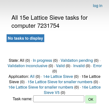
log in
All 15e Lattice Sieve tasks for
computer 7231754
No tasks to display
State: All (0) ·
In progress
(0) ·
Validation pending
(0) ·
Validation inconclusive
(0) ·
Valid
(0) ·
Invalid
(0) ·
Error
(0)
Application:
All
(0) ·
14e Lattice Sieve
(0) · 15e Lattice
Sieve (0) ·
15e Lattice Sieve for smaller numbers
(0) ·
16e Lattice Sieve for smaller numbers
(0) ·
16e Lattice
Sieve V5
(0)
Task name: