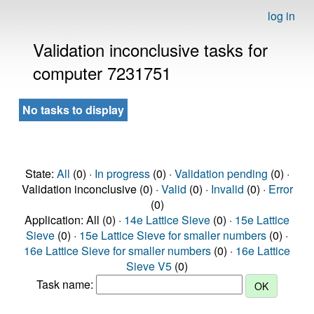
log in
Validation inconclusive tasks for
computer 7231751
No tasks to display
State:
All
(0) ·
In progress
(0) ·
Validation pending
(0) ·
Validation inconclusive (0) ·
Valid
(0) ·
Invalid
(0) ·
Error
(0)
Application: All (0) ·
14e Lattice Sieve
(0) ·
15e Lattice
Sieve
(0) ·
15e Lattice Sieve for smaller numbers
(0) ·
16e Lattice Sieve for smaller numbers
(0) ·
16e Lattice
Sieve V5
(0)
Task name: