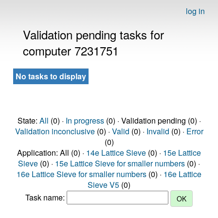
log in
Validation pending tasks for
computer 7231751
No tasks to display
State:
All
(0) ·
In progress
(0) · Validation pending (0) ·
Validation inconclusive
(0) ·
Valid
(0) ·
Invalid
(0) ·
Error
(0)
Application: All (0) ·
14e Lattice Sieve
(0) ·
15e Lattice
Sieve
(0) ·
15e Lattice Sieve for smaller numbers
(0) ·
16e Lattice Sieve for smaller numbers
(0) ·
16e Lattice
Sieve V5
(0)
Task name: