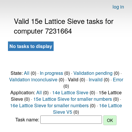
log in
Valid 15e Lattice Sieve tasks for
computer 7231664
No tasks to display
State:
All
(0) ·
In progress
(0) ·
Validation pending
(0) ·
Validation inconclusive
(0) · Valid (0) ·
Invalid
(0) ·
Error
(0)
Application:
All
(0) ·
14e Lattice Sieve
(0) · 15e Lattice
Sieve (0) ·
15e Lattice Sieve for smaller numbers
(0) ·
16e Lattice Sieve for smaller numbers
(0) ·
16e Lattice
Sieve V5
(0)
Task name: