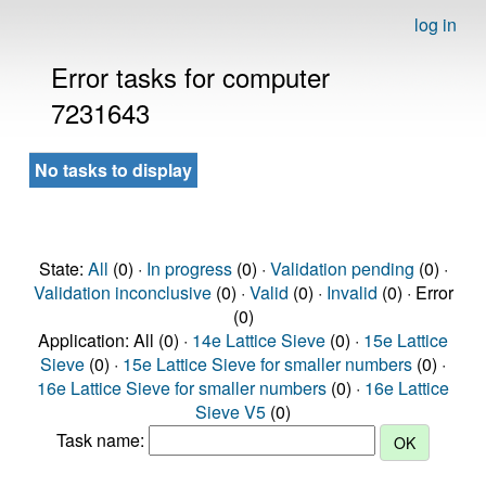
log in
Error tasks for computer
7231643
No tasks to display
State:
All
(0) ·
In progress
(0) ·
Validation pending
(0) ·
Validation inconclusive
(0) ·
Valid
(0) ·
Invalid
(0) · Error
(0)
Application: All (0) ·
14e Lattice Sieve
(0) ·
15e Lattice
Sieve
(0) ·
15e Lattice Sieve for smaller numbers
(0) ·
16e Lattice Sieve for smaller numbers
(0) ·
16e Lattice
Sieve V5
(0)
Task name: