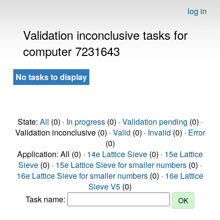
log in
Validation inconclusive tasks for
computer 7231643
No tasks to display
State:
All
(0) ·
In progress
(0) ·
Validation pending
(0) ·
Validation inconclusive (0) ·
Valid
(0) ·
Invalid
(0) ·
Error
(0)
Application: All (0) ·
14e Lattice Sieve
(0) ·
15e Lattice
Sieve
(0) ·
15e Lattice Sieve for smaller numbers
(0) ·
16e Lattice Sieve for smaller numbers
(0) ·
16e Lattice
Sieve V5
(0)
Task name: