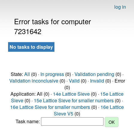
log in
Error tasks for computer
7231642
No tasks to display
State:
All
(0) ·
In progress
(0) ·
Validation pending
(0) ·
Validation inconclusive
(0) ·
Valid
(0) ·
Invalid
(0) · Error
(0)
Application: All (0) ·
14e Lattice Sieve
(0) ·
15e Lattice
Sieve
(0) ·
15e Lattice Sieve for smaller numbers
(0) ·
16e Lattice Sieve for smaller numbers
(0) ·
16e Lattice
Sieve V5
(0)
Task name: