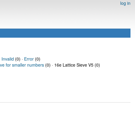
log in
·
Invalid
(0) ·
Error
(0)
eve for smaller numbers
(0) · 16e Lattice Sieve V5 (0)