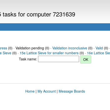
V5 tasks for computer 7231639
gress
(0) · Validation pending (0) ·
Validation inconclusive
(0) ·
Valid
(0) 
ce Sieve
(0) ·
15e Lattice Sieve for smaller numbers
(0) ·
16e Lattice Si
Task name:
Home
|
My Account
|
Message Boards