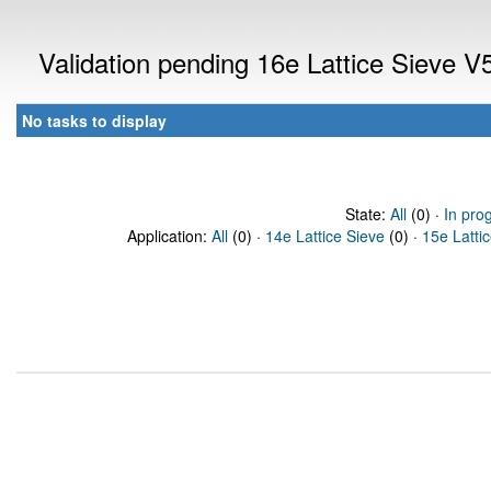
Validation pending 16e Lattice Sieve 
No tasks to display
State:
All
(0) ·
In pro
Application:
All
(0) ·
14e Lattice Sieve
(0) ·
15e Latti