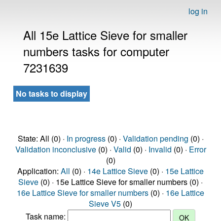
log in
All 15e Lattice Sieve for smaller
numbers tasks for computer
7231639
No tasks to display
State: All (0) ·
In progress
(0) ·
Validation pending
(0) ·
Validation inconclusive
(0) ·
Valid
(0) ·
Invalid
(0) ·
Error
(0)
Application:
All
(0) ·
14e Lattice Sieve
(0) ·
15e Lattice
Sieve
(0) · 15e Lattice Sieve for smaller numbers (0) ·
16e Lattice Sieve for smaller numbers
(0) ·
16e Lattice
Sieve V5
(0)
Task name: