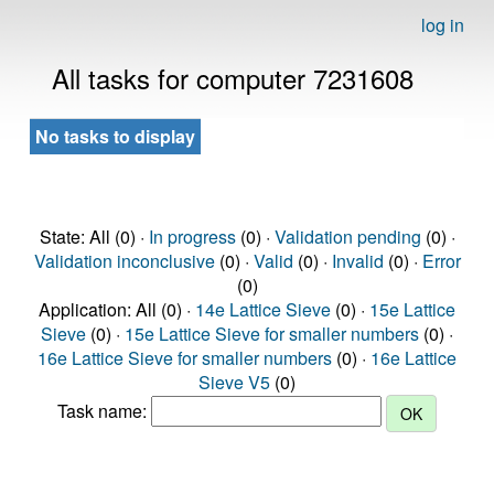
log in
All tasks for computer 7231608
No tasks to display
State: All (0) ·
In progress
(0) ·
Validation pending
(0) ·
Validation inconclusive
(0) ·
Valid
(0) ·
Invalid
(0) ·
Error
(0)
Application: All (0) ·
14e Lattice Sieve
(0) ·
15e Lattice
Sieve
(0) ·
15e Lattice Sieve for smaller numbers
(0) ·
16e Lattice Sieve for smaller numbers
(0) ·
16e Lattice
Sieve V5
(0)
Task name: