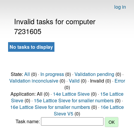
log in
Invalid tasks for computer
7231605
No tasks to display
State:
All
(0) ·
In progress
(0) ·
Validation pending
(0) ·
Validation inconclusive
(0) ·
Valid
(0) · Invalid (0) ·
Error
(0)
Application: All (0) ·
14e Lattice Sieve
(0) ·
15e Lattice
Sieve
(0) ·
15e Lattice Sieve for smaller numbers
(0) ·
16e Lattice Sieve for smaller numbers
(0) ·
16e Lattice
Sieve V5
(0)
Task name: