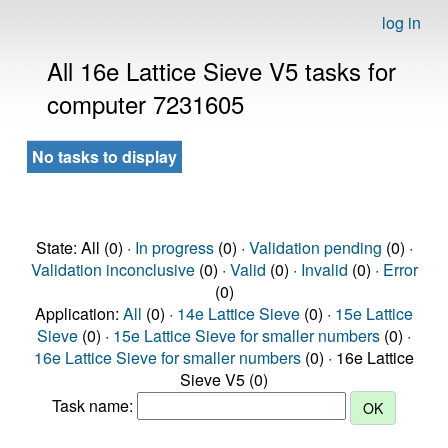
log in
All 16e Lattice Sieve V5 tasks for
computer 7231605
No tasks to display
State: All (0) ·
In progress
(0) ·
Validation pending
(0) ·
Validation inconclusive
(0) ·
Valid
(0) ·
Invalid
(0) ·
Error
(0)
Application:
All
(0) ·
14e Lattice Sieve
(0) ·
15e Lattice
Sieve
(0) ·
15e Lattice Sieve for smaller numbers
(0) ·
16e Lattice Sieve for smaller numbers
(0) · 16e Lattice
Sieve V5 (0)
Task name: