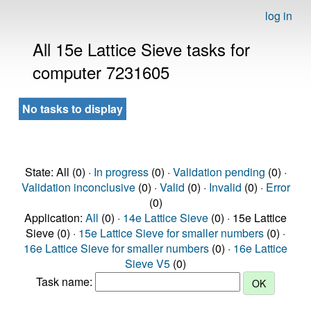
log in
All 15e Lattice Sieve tasks for
computer 7231605
No tasks to display
State: All (0) ·
In progress
(0) ·
Validation pending
(0) ·
Validation inconclusive
(0) ·
Valid
(0) ·
Invalid
(0) ·
Error
(0)
Application:
All
(0) ·
14e Lattice Sieve
(0) · 15e Lattice
Sieve (0) ·
15e Lattice Sieve for smaller numbers
(0) ·
16e Lattice Sieve for smaller numbers
(0) ·
16e Lattice
Sieve V5
(0)
Task name: