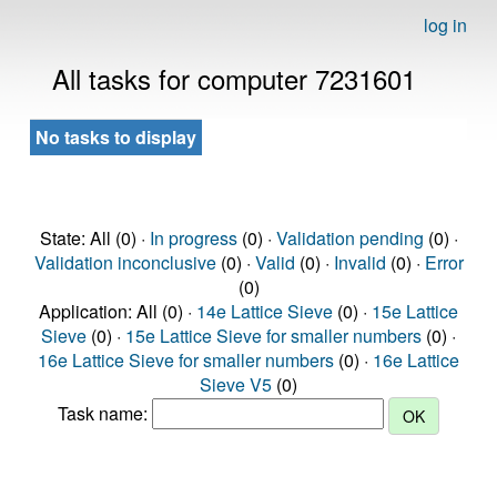
log in
All tasks for computer 7231601
No tasks to display
State: All (0) ·
In progress
(0) ·
Validation pending
(0) ·
Validation inconclusive
(0) ·
Valid
(0) ·
Invalid
(0) ·
Error
(0)
Application: All (0) ·
14e Lattice Sieve
(0) ·
15e Lattice
Sieve
(0) ·
15e Lattice Sieve for smaller numbers
(0) ·
16e Lattice Sieve for smaller numbers
(0) ·
16e Lattice
Sieve V5
(0)
Task name: