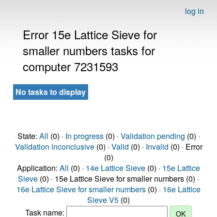
log in
Error 15e Lattice Sieve for
smaller numbers tasks for
computer 7231593
No tasks to display
State:
All
(0) ·
In progress
(0) ·
Validation pending
(0) ·
Validation inconclusive
(0) ·
Valid
(0) ·
Invalid
(0) · Error
(0)
Application:
All
(0) ·
14e Lattice Sieve
(0) ·
15e Lattice
Sieve
(0) · 15e Lattice Sieve for smaller numbers (0) ·
16e Lattice Sieve for smaller numbers
(0) ·
16e Lattice
Sieve V5
(0)
Task name: