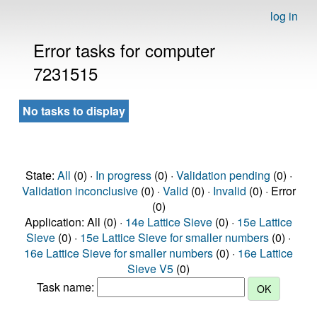
log in
Error tasks for computer
7231515
No tasks to display
State:
All
(0) ·
In progress
(0) ·
Validation pending
(0) ·
Validation inconclusive
(0) ·
Valid
(0) ·
Invalid
(0) · Error
(0)
Application: All (0) ·
14e Lattice Sieve
(0) ·
15e Lattice
Sieve
(0) ·
15e Lattice Sieve for smaller numbers
(0) ·
16e Lattice Sieve for smaller numbers
(0) ·
16e Lattice
Sieve V5
(0)
Task name: