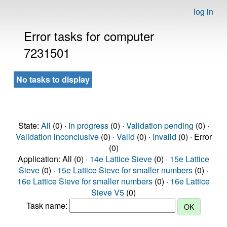
log in
Error tasks for computer
7231501
No tasks to display
State:
All
(0) ·
In progress
(0) ·
Validation pending
(0) ·
Validation inconclusive
(0) ·
Valid
(0) ·
Invalid
(0) · Error
(0)
Application: All (0) ·
14e Lattice Sieve
(0) ·
15e Lattice
Sieve
(0) ·
15e Lattice Sieve for smaller numbers
(0) ·
16e Lattice Sieve for smaller numbers
(0) ·
16e Lattice
Sieve V5
(0)
Task name: