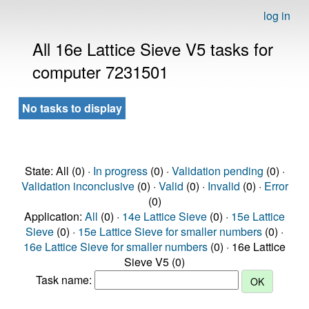
log in
All 16e Lattice Sieve V5 tasks for
computer 7231501
No tasks to display
State: All (0) ·
In progress
(0) ·
Validation pending
(0) ·
Validation inconclusive
(0) ·
Valid
(0) ·
Invalid
(0) ·
Error
(0)
Application:
All
(0) ·
14e Lattice Sieve
(0) ·
15e Lattice
Sieve
(0) ·
15e Lattice Sieve for smaller numbers
(0) ·
16e Lattice Sieve for smaller numbers
(0) · 16e Lattice
Sieve V5 (0)
Task name: